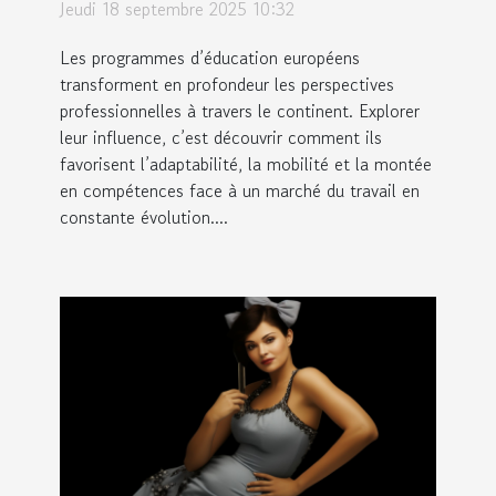
façonnent-ils les
Jeudi 18 septembre 2025 10:32
carrières modernes ?
Les programmes d’éducation européens
transforment en profondeur les perspectives
professionnelles à travers le continent. Explorer
leur influence, c’est découvrir comment ils
favorisent l’adaptabilité, la mobilité et la montée
en compétences face à un marché du travail en
constante évolution....