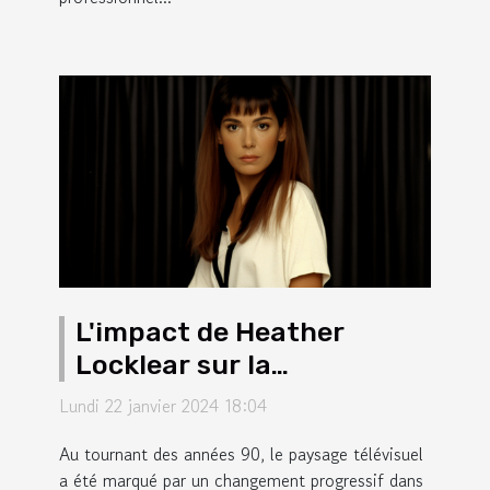
L'impact de Heather
Locklear sur la
représentation des
Lundi 22 janvier 2024 18:04
femmes dans les séries
Au tournant des années 90, le paysage télévisuel
télévisées des années 90
a été marqué par un changement progressif dans