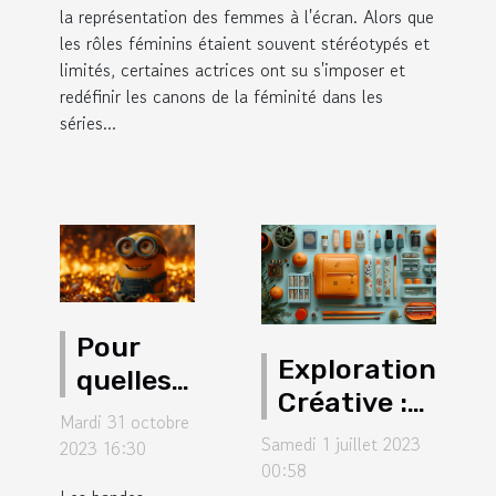
la représentation des femmes à l'écran. Alors que
les rôles féminins étaient souvent stéréotypés et
limités, certaines actrices ont su s'imposer et
redéfinir les canons de la féminité dans les
séries...
Pour
Exploration
quelles
Créative :
raisons
Mardi 31 octobre
Kit de
devez-
Samedi 1 juillet 2023
2023 16:30
Tatouage
00:58
vous