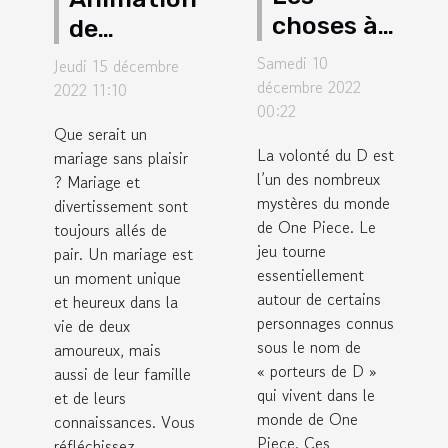
choses à
de
savoir sur
mariage
Samedi 10
Jeudi 15 décembre
l'initiale
originale :
décembre 2022
2022 11:10
00:22
D. dans
comment
Que serait un
One Piece
faire ?
La volonté du D est
mariage sans plaisir
l’un des nombreux
? Mariage et
mystères du monde
divertissement sont
de One Piece. Le
toujours allés de
jeu tourne
pair. Un mariage est
essentiellement
un moment unique
autour de certains
et heureux dans la
personnages connus
vie de deux
sous le nom de
amoureux, mais
« porteurs de D »
aussi de leur famille
qui vivent dans le
et de leurs
monde de One
connaissances. Vous
Piece. Ces
réfléchissez