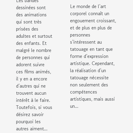
Les bandes
pour les
regarder
Le monde de l’art
dessinées sont
artistes en
un
corporel connaît un
des animations
herbe
engouement croissant,
qui sont très
dessin
et de plus en plus de
prisées des
animé ?
personnes
adultes et surtout
s’intéressent au
des enfants. Et
tatouage en tant que
malgré le nombre
forme d’expression
de personnes qui
artistique. Cependant,
adorent suivre
la réalisation d’un
ces films animés,
tatouage nécessite
il y en a encore
non seulement des
d’autres qui ne
compétences
trouvent aucun
artistiques, mais aussi
intérêt à le faire.
un...
Toutefois, si vous
désirez savoir
pourquoi les
autres aiment...