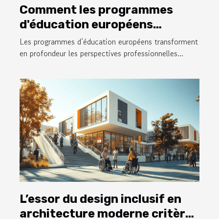
Comment les programmes
d'éducation européens
façonnent-ils les carrières
Les programmes d’éducation européens transforment
modernes ?
en profondeur les perspectives professionnelles...
L’essor du design inclusif en
architecture moderne critères