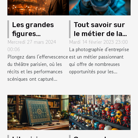
Les grandes
Tout savoir sur
figures
le métier de la
Mercredi 27 mars 2024
historiques du
Mardi 14 février 2023 23:00
photographie
00:06
La photographie d’entreprise
théâtre parisien
Plongez dans l'effervescence
est un métier passionnant
du théâtre parisien, où les
qui offre de nombreuses
récits et les performances
opportunités pour les...
scéniques ont capturé...