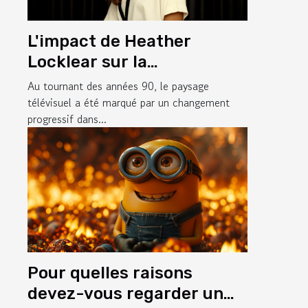
L'impact de Heather
Locklear sur la
représentation des
Au tournant des années 90, le paysage
femmes dans les séries
télévisuel a été marqué par un changement
progressif dans...
télévisées des années 90
Pour quelles raisons
devez-vous regarder un