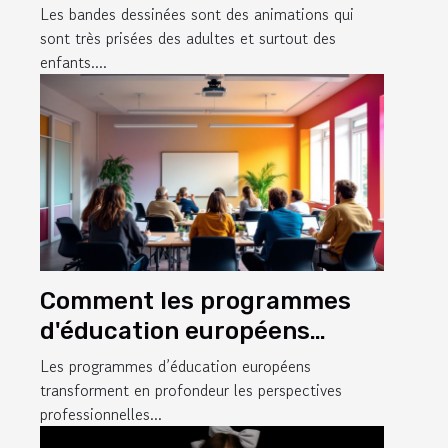
dessin animé ?
Les bandes dessinées sont des animations qui
sont très prisées des adultes et surtout des
enfants....
Comment les programmes
d'éducation européens
façonnent-ils les carrières
Les programmes d’éducation européens
modernes ?
transforment en profondeur les perspectives
professionnelles...