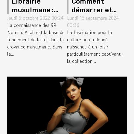
Librairie
Comment
musulmane :
démarrer et
Jeudi 6 octobre 2022 00:24
Pourquoi devez-
Lundi 16 septembre 2024
enrichir sa
La connaissance des 99
00:36
vous lire le
collection de
Noms d’Allah est la base du
La fascination pour la
calendrier
figurines de
fondement de la foi dans la
culture pop a donné
chevalet aux 99
culture pop
croyance musulmane. Sans
naissance à un loisir
Noms d’Allah ?
la...
particulièrement captivant :
la collection...