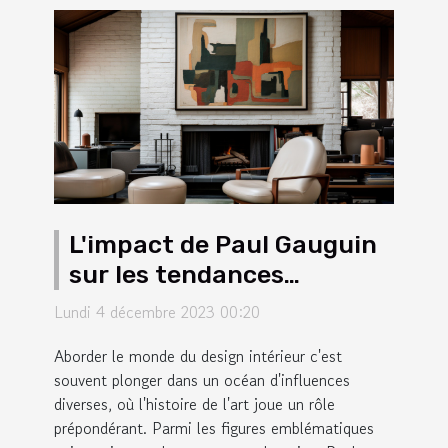
L'impact de Paul Gauguin
sur les tendances
actuelles du design
Lundi 4 décembre 2023 00:20
intérieur
Aborder le monde du design intérieur c'est
souvent plonger dans un océan d'influences
diverses, où l'histoire de l'art joue un rôle
prépondérant. Parmi les figures emblématiques