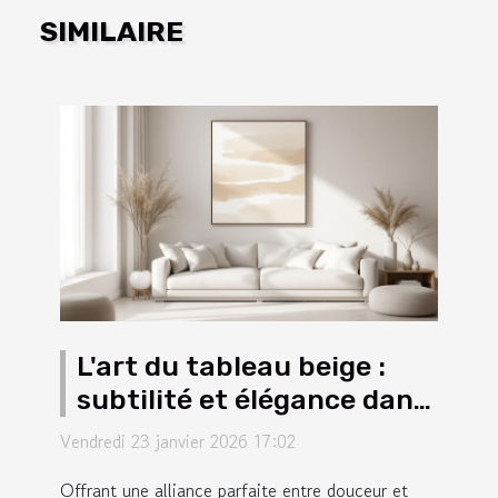
SIMILAIRE
L'art du tableau beige :
subtilité et élégance dans
la décoration moderne
Vendredi 23 janvier 2026 17:02
Offrant une alliance parfaite entre douceur et