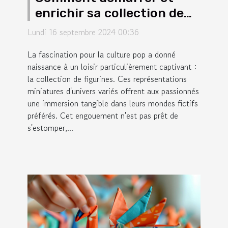
enrichir sa collection de
figurines de culture pop
Lundi 16 septembre 2024 00:36
La fascination pour la culture pop a donné
naissance à un loisir particulièrement captivant :
la collection de figurines. Ces représentations
miniatures d'univers variés offrent aux passionnés
une immersion tangible dans leurs mondes fictifs
préférés. Cet engouement n'est pas prêt de
s'estomper,...