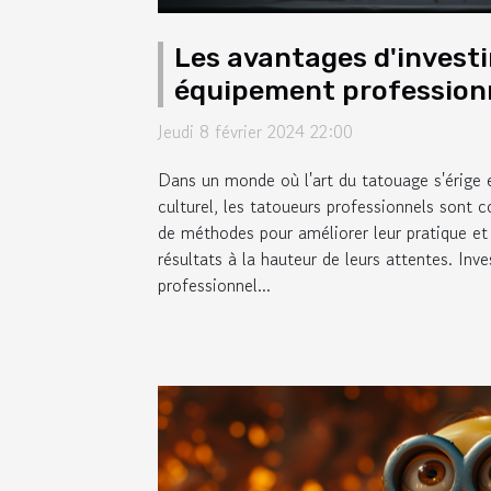
Les avantages d'investi
équipement professionn
tatoueurs
Jeudi 8 février 2024 22:00
Dans un monde où l'art du tatouage s'érige
culturel, les tatoueurs professionnels sont
de méthodes pour améliorer leur pratique et o
résultats à la hauteur de leurs attentes. Inv
professionnel...