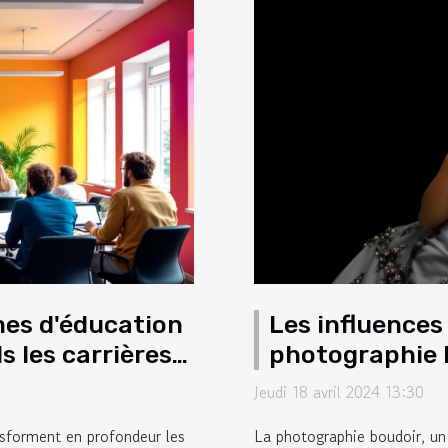
es d'éducation
Les influences
 les carrières
photographie b
décennies
Jeudi 18 avril 2024 13:30
sforment en profondeur les
La photographie boudoir, un 