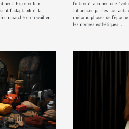
ntinent. Explorer leur
l'intimité, a connu une évol
ent l’adaptabilité, la
Influencée par les courants 
à un marché du travail en
métamorphoses de l'époque e
les normes esthétiques...