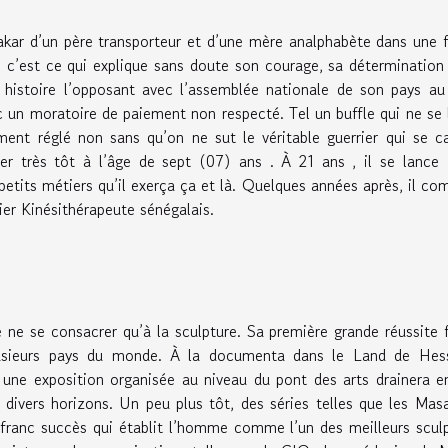
r d’un père transporteur et d’une mère analphabète dans une f
 ; c’est ce qui explique sans doute son courage, sa détermination
histoire l’opposant avec l’assemblée nationale de son pays au
c un moratoire de paiement non respecté. Tel un buffle qui ne se 
lement réglé non sans qu’on ne sut le véritable guerrier qui se c
ter très tôt à l’âge de sept (07) ans . À 21 ans , il se lanc
 petits métiers qu’il exerça ça et là. Quelques années après, il co
ier Kinésithérapeute sénégalais.
e se consacrer qu’à la sculpture. Sa première grande réussite 
lusieurs pays du monde. À la documenta dans le Land de Hes
 une exposition organisée au niveau du pont des arts drainera e
divers horizons. Un peu plus tôt, des séries telles que les Masa
franc succès qui établit l’homme comme l’un des meilleurs scul