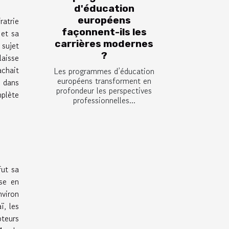
d'éducation
européens
ratrie
façonnent-ils les
 et sa
carrières modernes
 sujet
?
laisse
achait
Les programmes d’éducation
européens transforment en
e dans
profondeur les perspectives
mplète
professionnelles...
fut sa
se en
nviron
ï, les
pteurs