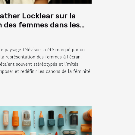
ather Locklear sur la
n des femmes dans les
ées des années 90
le paysage télévisuel a été marqué par un
la représentation des femmes à l'écran.
 étaient souvent stéréotypés et limités,
mposer et redéfinir les canons de la féminité