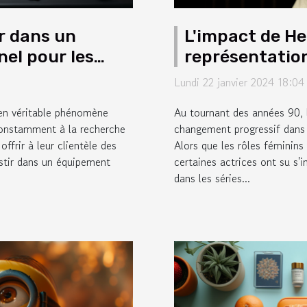
r dans un
L'impact de He
el pour les
représentatio
séries télévis
Lundi 22 janvier 2024 18:04
 en véritable phénomène
Au tournant des années 90, 
 constamment à la recherche
changement progressif dans 
ffrir à leur clientèle des
Alors que les rôles féminins
estir dans un équipement
certaines actrices ont su s'i
dans les séries...