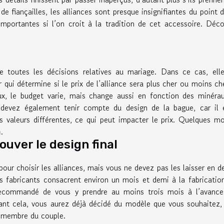
fiançailles, les alliances sont presque insignifiantes du point 
 importantes si l’on croit à la tradition de cet accessoire. Déc
e toutes les décisions relatives au mariage. Dans ce cas, ell
 qui détermine si le prix de l’alliance sera plus cher ou moins ch
ux, le budget varie, mais change aussi en fonction des minéra
s devez également tenir compte du design de la bague, car il 
es valeurs différentes, ce qui peut impacter le prix. Quelques m
m
.
uver le design final
r choisir les alliances, mais vous ne devez pas les laisser en de
es fabricants consacrent environ un mois et demi à la fabricatio
st recommandé de vous y prendre au moins trois mois à l’avanc
ant cela, vous aurez déjà décidé du modèle que vous souhaitez,
 membre du couple.