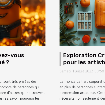
evez-vous
Exploration Cr
mé ?
pour les artis
Samedi 1 juillet 2023 00:58
i sont très prisées des
Le monde de l’art corporel 
e nombre de personnes qui
en plus de personnes s’inté
core d’autres qui ne trouvent
d’expression artistique. Cep
ésirez savoir pourquoi les
nécessite non seulement des