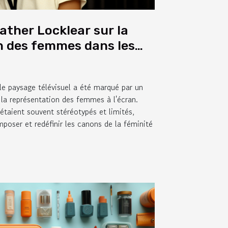
ather Locklear sur la
n des femmes dans les
ées des années 90
le paysage télévisuel a été marqué par un
la représentation des femmes à l'écran.
 étaient souvent stéréotypés et limités,
mposer et redéfinir les canons de la féminité