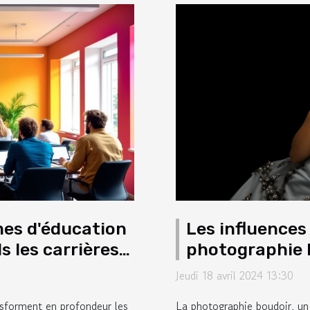
es d'éducation
Les influences
 les carrières
photographie b
décennies
Jeudi 18 avril 2024 13:30
sforment en profondeur les
La photographie boudoir, un 