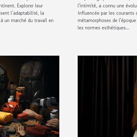
ntinent. Explorer leur
l'intimité, a connu une évol
ent l’adaptabilité, la
Influencée par les courants 
à un marché du travail en
métamorphoses de l'époque e
les normes esthétiques...