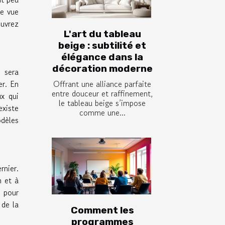
de vue
ouvrez
L'art du tableau
beige : subtilité et
élégance dans la
décoration moderne
e sera
Offrant une alliance parfaite
er. En
entre douceur et raffinement,
ux qui
le tableau beige s’impose
existe
comme une...
odèles
rnier.
n et à
e pour
 de la
Comment les
programmes