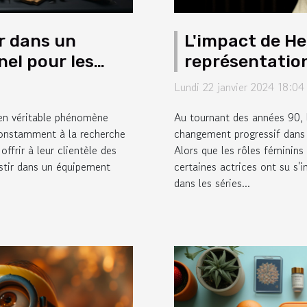
r dans un
L'impact de He
el pour les
représentatio
séries télévis
Lundi 22 janvier 2024 18:04
 en véritable phénomène
Au tournant des années 90, 
 constamment à la recherche
changement progressif dans 
ffrir à leur clientèle des
Alors que les rôles féminins
estir dans un équipement
certaines actrices ont su s'i
dans les séries...