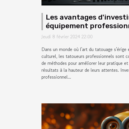
Les avantages d'investi
équipement professionn
tatoueurs
Jeudi 8 février 2024 22:00
Dans un monde où l'art du tatouage s'érige
culturel, les tatoueurs professionnels sont
de méthodes pour améliorer leur pratique et o
résultats à la hauteur de leurs attentes. Inv
professionnel...