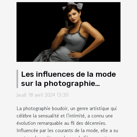
Les influences de la mode
sur la photographie
boudoir au fil des
Jeudi 18 avril 2024 13:30
décennies
La photographie boudoir, un genre artistique qui
célèbre la sensualité et l'intimité, a connu une
évolution remarquable au fil des décennies.
Influencée par les courants de la mode, elle a su