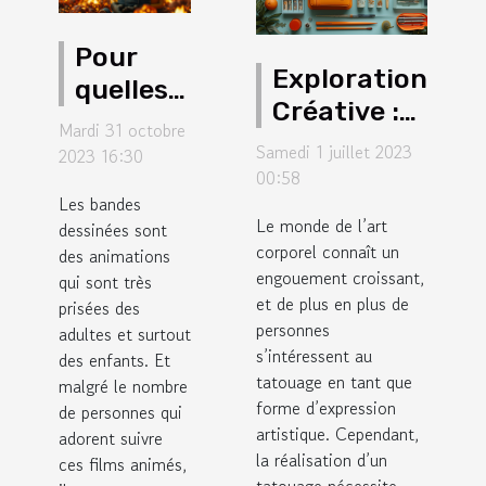
Pour
Exploration
quelles
Créative :
raisons
Mardi 31 octobre
Kit de
devez-
Samedi 1 juillet 2023
2023 16:30
Tatouage
00:58
vous
Les bandes
pour les
regarder
Le monde de l’art
dessinées sont
artistes en
un
corporel connaît un
des animations
herbe
engouement croissant,
qui sont très
dessin
et de plus en plus de
prisées des
animé ?
personnes
adultes et surtout
s’intéressent au
des enfants. Et
tatouage en tant que
malgré le nombre
forme d’expression
de personnes qui
artistique. Cependant,
adorent suivre
la réalisation d’un
ces films animés,