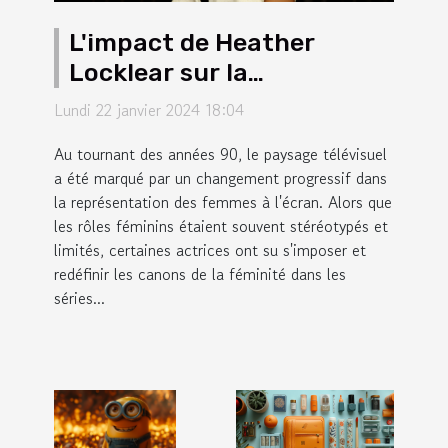
L'impact de Heather
Locklear sur la
représentation des
Lundi 22 janvier 2024 18:04
femmes dans les séries
Au tournant des années 90, le paysage télévisuel
télévisées des années 90
a été marqué par un changement progressif dans
la représentation des femmes à l'écran. Alors que
les rôles féminins étaient souvent stéréotypés et
limités, certaines actrices ont su s'imposer et
redéfinir les canons de la féminité dans les
séries...