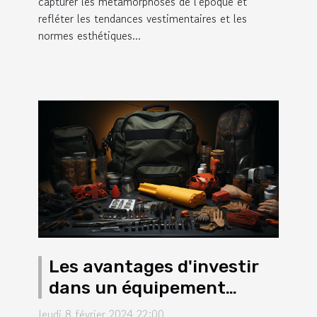
capturer les métamorphoses de l'époque et
refléter les tendances vestimentaires et les
normes esthétiques...
Les avantages d'investir
dans un équipement
professionnel pour les
Jeudi 8 février 2024 22:00