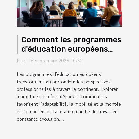
Comment les programmes
d'éducation européens
façonnent-ils les
Jeudi 18 septembre 2025 10:32
carrières modernes ?
Les programmes d’éducation européens
transforment en profondeur les perspectives
professionnelles à travers le continent. Explorer
leur influence, c’est découvrir comment ils
favorisent l’adaptabilité, la mobilité et la montée
en compétences face à un marché du travail en
constante évolution....