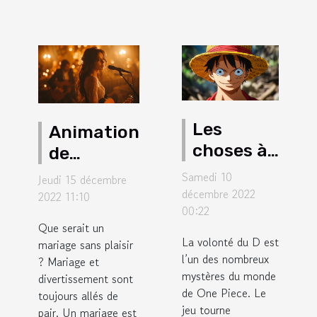
Les
Animation
choses à
de
savoir sur
mariage
Samedi 10
Jeudi 15 décembre
l'initiale
originale :
décembre 2022
2022 11:10
00:22
D. dans
comment
Que serait un
One Piece
faire ?
La volonté du D est
mariage sans plaisir
l’un des nombreux
? Mariage et
mystères du monde
divertissement sont
de One Piece. Le
toujours allés de
jeu tourne
pair. Un mariage est